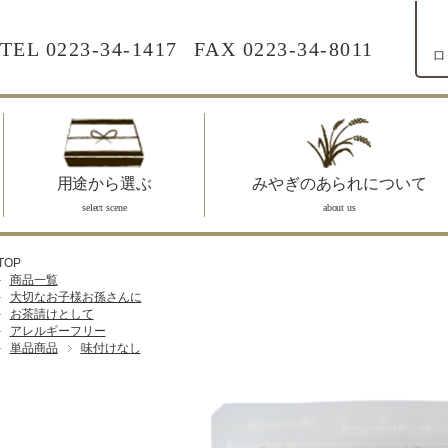
TEL
0223-34-1417
FAX 0223-34-8011
ロ
用途から選ぶ
みやぎのあられについて
select scene
about us
TOP
商品一覧
大切なお子様お孫さんに
お茶請けとして
アレルギーフリー
単品商品
味付けなし