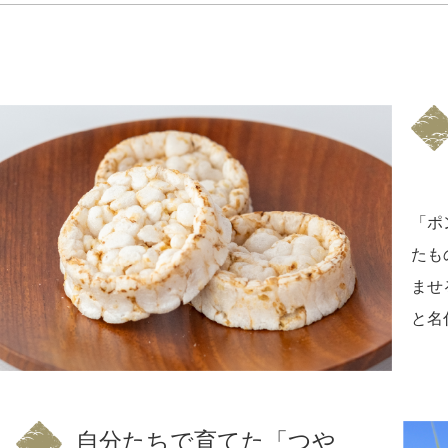
「ポ
たも
ませ
と名
自分たちで育てた「つや