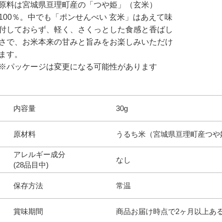
原料は宮城県亘理町産の「つや姫」（玄米）
100％。中でも「ポンせんべい 玄米」はあえて味
付しておらず、軽く、さくっとした食感と香ばし
さで、お米本来の甘みと旨みをお楽しみいただけ
ます。
※パッケージは変更になる可能性があります
内容量
30g
原材料
うるち米（宮城県亘理町産つや
アレルギー成分
なし
(28品目中)
保存方法
常温
賞味期間
商品お届け時点で2ヶ月以上あ