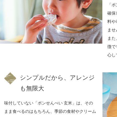
「ポ
確保
料や
ませ
また
徴で
心し
シンプルだから、アレンジ
も無限大
味付していない「ポンせんべい 玄米」は、その
まま食べるのはもちろん、季節の食材やクリーム