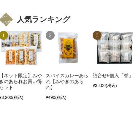
人気ランキング
【ネット限定】みや
スパイスカレーあら
詰合せ9個入「誉
ぎのあられお買い得
れ【みやぎのあら
¥3,400
(税込)
セット
れ】
¥3,200
(税込)
¥490
(税込)