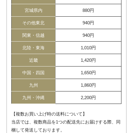
宮城県内
880円
その他東北
940円
関東・信越
940円
北陸・東海
1,010円
近畿
1,420円
中国・四国
1,650円
九州
1,860円
九州・沖縄
2,200円
【複数お買い上げ時の送料について】
当店では、複数商品を1つの配送先にお届けする際、同
梱して発送しております。