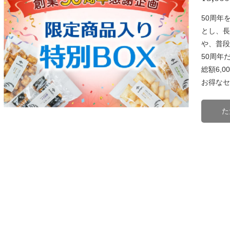
50周年
とし、長
や、普段
50周年
総額6,
お得なセ
た