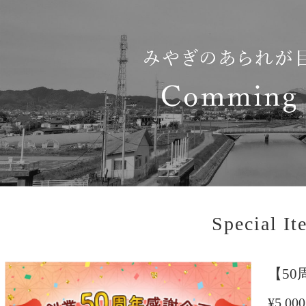
Special It
【50
¥5,