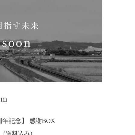
em
周年記念】 感謝BOX
000（送料込み）